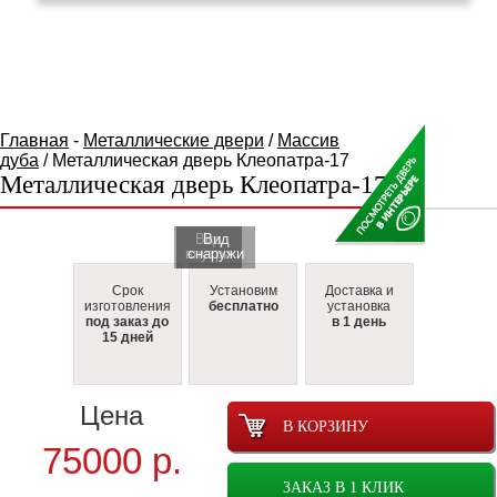
КАТАЛОГ ТОВАРОВ
Главная
-
Металлические двери
/
Массив
дуба
/ Металлическая дверь Клеопатра-17
Металлическая дверь Клеопатра-17
Вид
Вид
внутри
cнаружи
Срок
Установим
Доставка и
изготовления
бесплатно
установка
под заказ до
в 1 день
15 дней
Цена
В КОРЗИНУ
75000
р.
ЗАКАЗ В 1 КЛИК