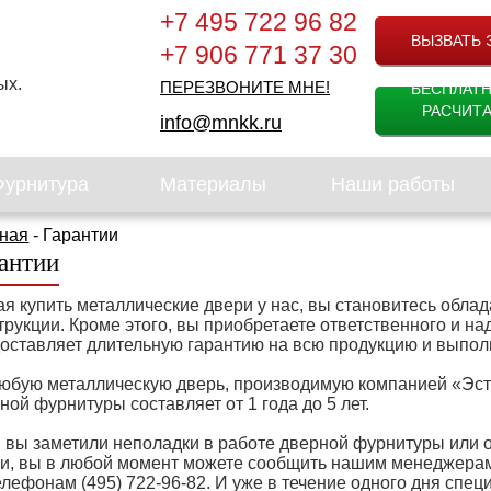
+7 495 722 96 82
ВЫЗВАТЬ 
+7 906 771 37 30
ых.
ПЕРЕЗВОНИТЕ МНЕ!
БЕСПЛАТ
РАСЧИТА
info@mnkk.ru
Фурнитура
Материалы
Наши работы
ная
- Гарантии
антии
я купить металлические двери у нас, вы становитесь обла
трукции. Кроме этого, вы приобретаете ответственного и н
оставляет длительную гарантию на всю продукцию и выпо
юбую металлическую дверь, производимую компанией «Эсте
ной фурнитуры составляет от 1 года до 5 лет.
 вы заметили неполадки в работе дверной фурнитуры или 
и, вы в любой момент можете сообщить нашим менеджерам
елефонам (495) 722-96-82. И уже в течение одного дня спец