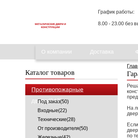
График работы:
8.00 - 23.00 без в
МЕТАЛИЧЕСКИЕ ДВЕРИ И
КОНСТРУКЦИИ
О компании
Доставка
Глав
Каталог товаров
Гар
Реша
Противопожарные
конс
пред
двери(347)
Под заказ(50)
На л
Входные(22)
двер
Технические(28)
Если
От производителя(50)
двер
по т
Железные(42)