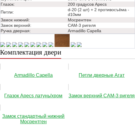
Глазок:
200 градусов Apecs
d-20 (2 шт) + 2 противосъёма -
Петли:
d10мм
Замок нижний:
Мосрентген
Замок верхний:
САМ-3 ригеля
Ручка дверная:
Аrmadillo Capella
Комплектация двери
Аrmadillo Capella
Петли дверные Агат
Глазок Apecs латунь/хром
Замок верхний САМ-3 ригеля
Замок стандартный нижний
Мосрентген