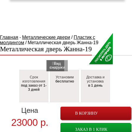
КАТАЛОГ ТОВАРОВ
Главная
-
Металлические двери
/
Пластик с
молдингом
/ Металлическая дверь Жанна-19
Металлическая дверь Жанна-19
Вид
Вид
внутри
cнаружи
Срок
Установим
Доставка и
изготовления
бесплатно
установка
под заказ от 1-
в 1 день
3 дней
Цена
В КОРЗИНУ
23000
р.
ЗАКАЗ В 1 КЛИК