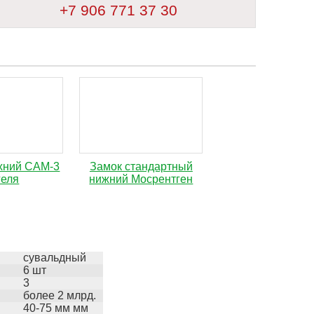
+7 906 771 37 30
хний САМ-3
Замок стандартный
геля
нижний Мосрентген
сувальдный
6 шт
3
более 2 млрд.
40-75 мм мм