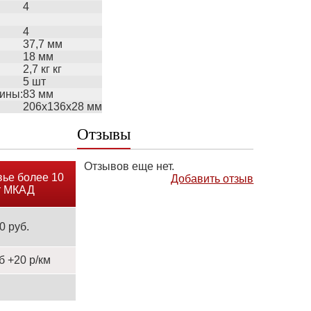
4
4
37,7 мм
18 мм
2,7 кг кг
5 шт
жины:
83 мм
206х136х28 мм
Отзывы
Отзывов еще нет.
ье более 10
Добавить отзыв
т МКАД
0 руб.
б +20 р/км