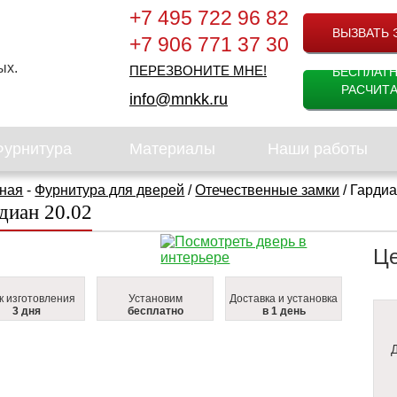
+7 495 722 96 82
ВЫЗВАТЬ 
+7 906 771 37 30
ых.
ПЕРЕЗВОНИТЕ МНЕ!
БЕСПЛАТ
РАСЧИТА
info@mnkk.ru
Фурнитура
Материалы
Наши работы
ная
-
Фурнитура для дверей
/
Отечественные замки
/ Гардиа
диан 20.02
Ц
к изготовления
Установим
Доставка и установка
3 дня
бесплатно
в 1 день