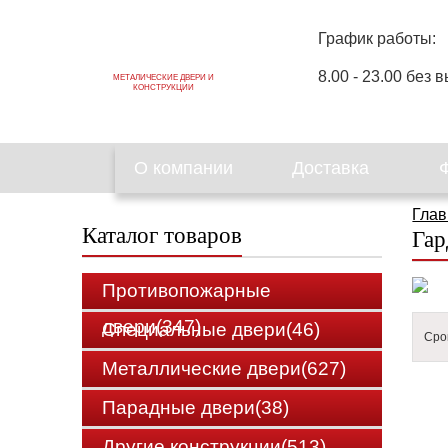
График работы:
8.00 - 23.00 без в
МЕТАЛИЧЕСКИЕ ДВЕРИ И
КОНСТРУКЦИИ
О компании
Доставка
Глав
Каталог товаров
Гар
Противопожарные
двери(347)
Специальные двери(46)
Сро
Металлические двери(627)
Парадные двери(38)
Другие конструкции(513)