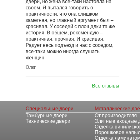
двери, но жена все-таки настояла на
своем. Я пытался говорить о
практичности, что она слишком
заметная, но главный аргумент был –
красивая. У соседей с площадки та же
история. В общем, рекомендую –
практичная, прочная. И красивая.
Радует весь подъезд и нас с соседом,
все-таки можно иногда слушать
женщин.
Олег
Все отзывы
Специальные двери
Металлические дв
Тамбурные двери
От производителя
Технические двери
Элитные входные 
Отделка винилиск
Порошковое напы
Отделка ламинато