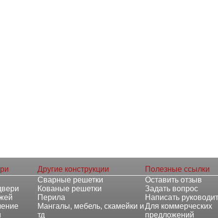
ери
Другие конструкции
Полезные ссылки
Сварные решетки
Оставить отзыв
двери
Кованые решетки
Задать вопрос
ожей
Перила
Написать руководи
ление
Мангалы, мебель, скамейки и
Для коммерческих
м
тд
предложений