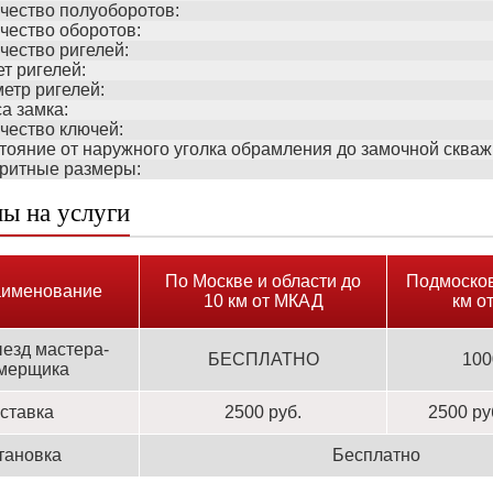
чество полуоборотов:
чество оборотов:
чество ригелей:
т ригелей:
етр ригелей:
а замка:
чество ключей:
тояние от наружного уголка обрамления до замочной сква
ритные размеры:
ы на услуги
По Москве и области до
Подмосков
именование
10 км от МКАД
км о
езд мастера-
БЕСПЛАТНО
100
мерщика
ставка
2500 руб.
2500 ру
тановка
Бесплатно