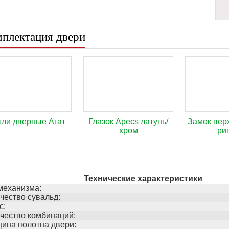
плектация двери
тли дверные Агат
Глазок Apecs латунь/
Замок вер
хром
ри
Технические характеристики
механизма:
чество сувальд:
с:
чество комбинаций:
ина полотна двери: