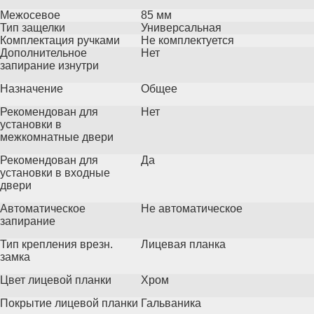
Межосевое
85 мм
Тип защелки
Универсальная
Комплектация ручками
Не комплектуется
Дополнительное
Нет
запирание изнутри
Назначение
Общее
Рекомендован для
Нет
установки в
межкомнатные двери
Рекомендован для
Да
установки в входные
двери
Автоматическое
Не автоматическое
запирание
Тип крепления врезн.
Лицевая планка
замка
Цвет лицевой планки
Хром
Покрытие лицевой планки
Гальваника