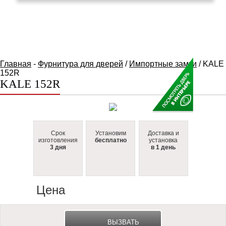
КАТАЛОГ ТОВАРОВ
Главная
-
Фурнитура для дверей
/
Импортные замки
/ KALE
152R
KALE 152R
Срок
Установим
Доставка и
изготовления
бесплатно
установка
3 дня
в 1 день
Цена
ВЫЗВАТЬ