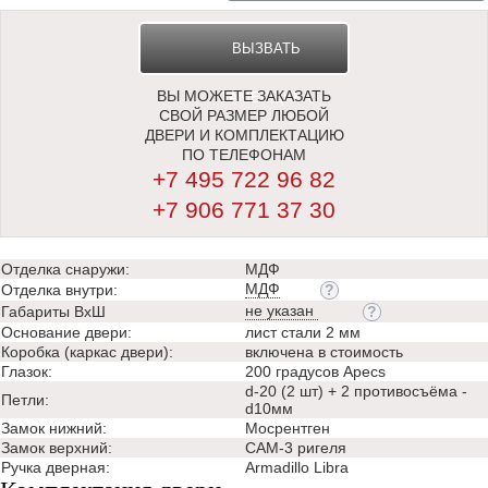
ВЫЗВАТЬ
ВЫ МОЖЕТЕ ЗАКАЗАТЬ
ЗАМЕРЩИКА
СВОЙ РАЗМЕР ЛЮБОЙ
ДВЕРИ И КОМПЛЕКТАЦИЮ
ПО ТЕЛЕФОНАМ
+7 495 722 96 82
+7 906 771 37 30
Отделка снаружи:
МДФ
МДФ
Отделка внутри:
не указан
Габариты ВхШ
Основание двери:
лист стали 2 мм
Коробка (каркас двери):
включена в стоимость
Глазок:
200 градусов Apecs
d-20 (2 шт) + 2 противосъёма -
Петли:
d10мм
Замок нижний:
Мосрентген
Замок верхний:
САМ-3 ригеля
Ручка дверная:
Аrmadillo Libra