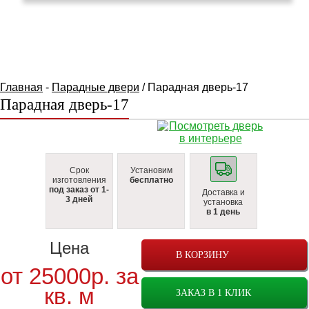
КАТАЛОГ ТОВАРОВ
Главная
-
Парадные двери
/ Парадная дверь-17
Парадная дверь-17
Срок
Установим
изготовления
бесплатно
под заказ от 1-
Доставка и
3 дней
установка
в 1 день
Цена
В КОРЗИНУ
от
25000
р.
за
кв. м
ЗАКАЗ В 1 КЛИК