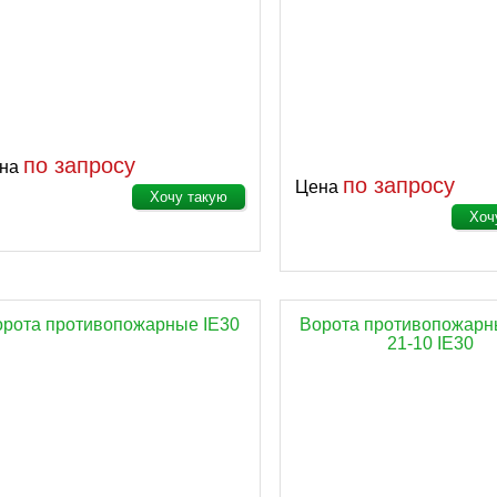
по запросу
на
по запросу
Цена
Хочу такую
Хоч
орота противопожарные IE30
Ворота противопожар
21-10 IE30