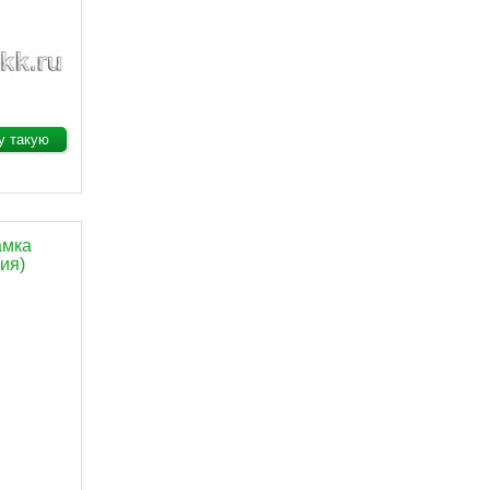
у такую
амка
ия)