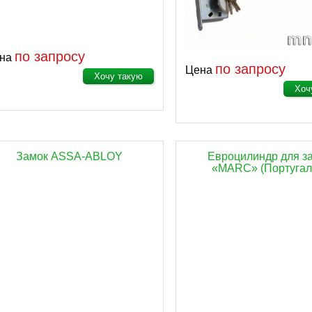
по запросу
на
по запросу
Цена
Хочу такую
Хоч
Замок ASSA-ABLOY
Евроцилиндр для з
«MARC» (Португал