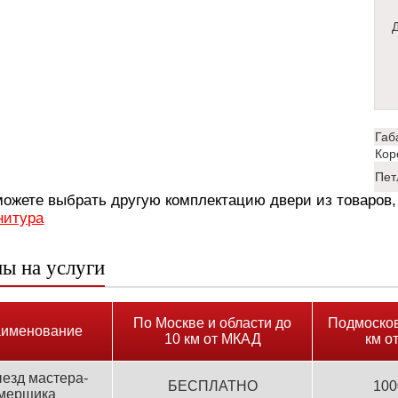
Габ
Кор
Пет
ожете выбрать другую комплектацию двери из товаров
нитура
ы на услуги
По Москве и области до
Подмосков
именование
10 км от МКАД
км о
езд мастера-
БЕСПЛАТНО
100
мерщика