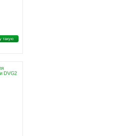
у такую
ля
ри DVG2