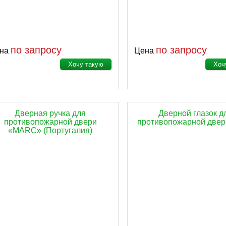
по запросу
по запросу
на
Цена
Хочу такую
Хоч
Дверная ручка для
Дверной глазок д
противопожарной двери
противопожарной две
«MARC» (Португалия)