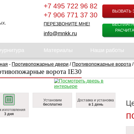
+7 495 722 96 82
ВЫЗВАТЬ 
+7 906 771 37 30
ых.
ПЕРЕЗВОНИТЕ МНЕ!
БЕСПЛАТ
РАСЧИТА
info@mnkk.ru
Фурнитура
Материалы
Наши работы
ная
-
Противопожарные двери
/
Противопожарные ворота
тивопожарные ворота IE30
Установим
Доставка и установка
Ц
бесплатно
в 1 день
к изготовления
п
3 дня