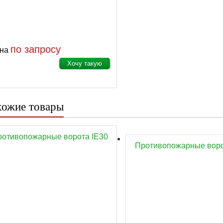
по запросу
на
Хочу такую
ожие товары
ротивопожарные ворота IE30
Противопожарные воро