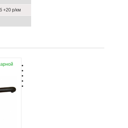
б +20 р/км
жарной