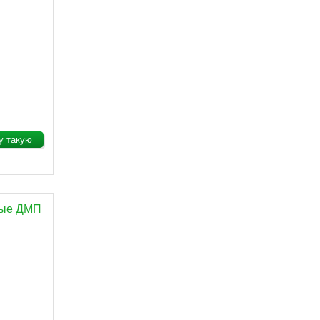
у такую
ные ДМП