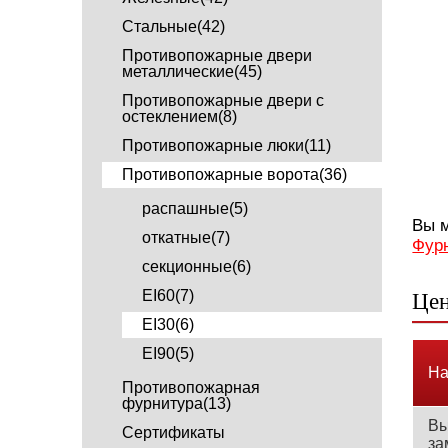
Cтальные(42)
Противопожарные двери
металлические(45)
Противопожарные двери с
остеклением(8)
Противопожарные люки(11)
Противопожарные ворота(36)
распашные(5)
Вы м
откатные(7)
Фур
секционные(6)
EI60(7)
Цен
EI30(6)
EI90(5)
На
Противопожарная
фурнитура(13)
Вы
Сертификаты
за