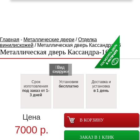
КАТАЛОГ ТОВАРОВ
Главная
-
Металлические двери
/
Отделка
винилискожей
/ Металлическая дверь Кассандра-16
Металлическая дверь Кассандра-16
Вид
Вид
внутри
cнаружи
Срок
Установим
Доставка и
изготовления
бесплатно
установка
под заказ от 1-
в 1 день
3 дней
Цена
В КОРЗИНУ
7000
р.
ЗАКАЗ В 1 КЛИК