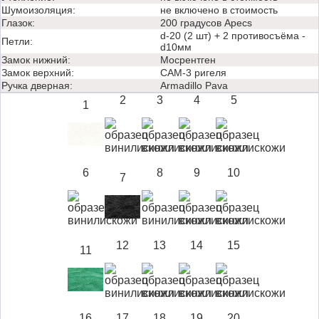
Шумоизоляция:
не включено в стоимость
Глазок:
200 градусов Apecs
d-20 (2 шт) + 2 противосъёма -
Петли:
d10мм
Замок нижний:
Мосрентген
Замок верхний:
САМ-3 ригеля
Ручка дверная:
Аrmadillo Pava
2
3
4
5
1
6
8
9
10
7
12
13
14
15
11
16
17
18
19
20