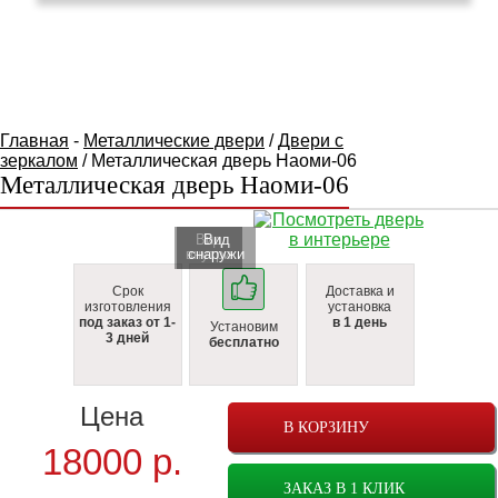
КАТАЛОГ ТОВАРОВ
Главная
-
Металлические двери
/
Двери с
зеркалом
/ Металлическая дверь Наоми-06
Металлическая дверь Наоми-06
Вид
Вид
внутри
cнаружи
Срок
Доставка и
изготовления
установка
под заказ от 1-
в 1 день
Установим
3 дней
бесплатно
Цена
В КОРЗИНУ
18000
р.
ЗАКАЗ В 1 КЛИК