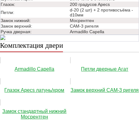
Глазок:
200 градусов Apecs
d-20 (2 шт) + 2 противосъёма -
Петли:
d10мм
Замок нижний:
Мосрентген
Замок верхний:
САМ-3 ригеля
Ручка дверная:
Аrmadillo Capella
Комплектация двери
Аrmadillo Capella
Петли дверные Агат
Глазок Apecs латунь/хром
Замок верхний САМ-3 ригеля
Замок стандартный нижний
Мосрентген