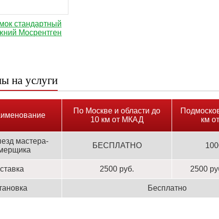
мок стандартный
жний Мосрентген
ы на услуги
По Москве и области до
Подмосков
именование
10 км от МКАД
км о
езд мастера-
БЕСПЛАТНО
100
мерщика
ставка
2500 руб.
2500 ру
тановка
Бесплатно