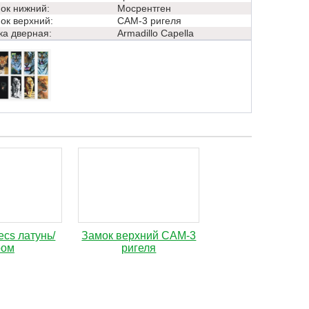
ок нижний:
Мосрентген
ок верхний:
САМ-3 ригеля
ка дверная:
Аrmadillo Capella
ecs латунь/
Замок верхний САМ-3
ром
ригеля