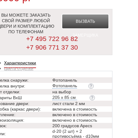
ВЫ МОЖЕТЕ ЗАКАЗАТЬ
СВОЙ РАЗМЕР ЛЮБОЙ
ВЫЗВАТЬ
ДВЕРИ И КОМПЛЕКТАЦИЮ
ПО ТЕЛЕФОНАМ
ЗАМЕРЩИКА
+7 495 722 96 82
+7 906 771 37 30
Характеристики
Цвета отделки
елка снаружи:
Фотопанель
Фотопанель
елка внутри:
т отделки:
на выбор
205 х 85 см
ариты ВхШ
ование двери:
лист стали 2 мм
обка (каркас двери):
включена в стоимость
пление:
включено в стоимость
оизоляция:
включено в стоимость
зок:
200 градусов Apecs
d-20 (2 шт) + 2
ли:
противосъёма - d10мм