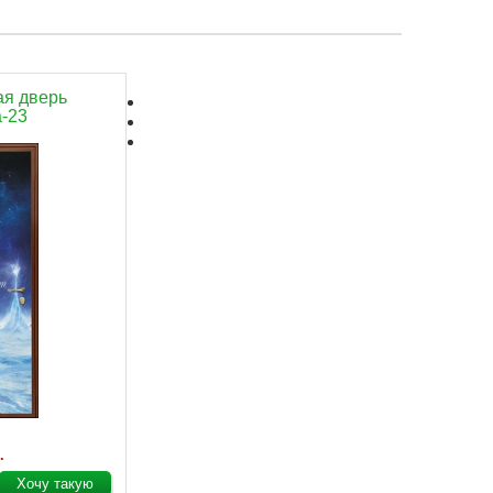
ая дверь
-23
.
Хочу такую