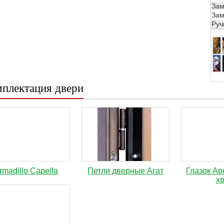
Зам
Зам
Руч
плектация двери
rmadillo Capella
Петли дверные Агат
Глазок Ap
х