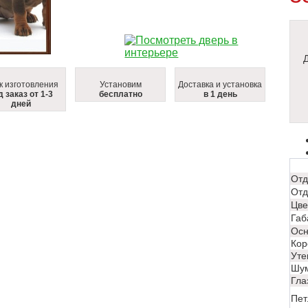
к изготовления
Установим
Доставка и установка
д заказ от 1-3
бесплатно
в 1 день
дней
Отд
Отд
Цве
Габ
Осн
Кор
Уте
Шум
Гла
Пет