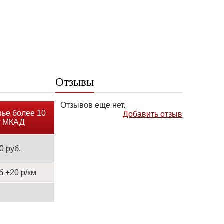
Отзывы
Отзывов еще нет.
ье более 10
Добавить отзыв
т МКАД
0 руб.
б +20 р/км