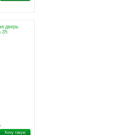
ая дверь
-35
.
Хочу такую