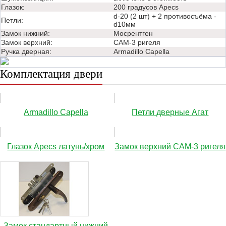
Глазок:
200 градусов Apecs
d-20 (2 шт) + 2 противосъёма -
Петли:
d10мм
Замок нижний:
Мосрентген
Замок верхний:
САМ-3 ригеля
Ручка дверная:
Аrmadillo Capella
Комплектация двери
Аrmadillo Capella
Петли дверные Агат
Глазок Apecs латунь/хром
Замок верхний САМ-3 ригеля
Замок стандартный нижний