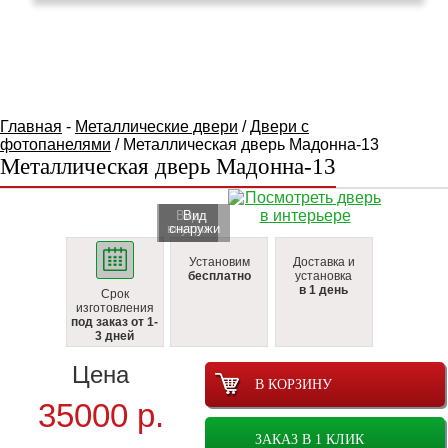
КАТАЛОГ ТОВАРОВ
Главная
-
Металлические двери
/
Двери с
фотопанелями
/ Металлическая дверь Мадонна-13
Металлическая дверь Мадонна-13
Вид
Вид
внутри
cнаружи
Установим
Доставка и
бесплатно
установка
в 1 день
Срок
изготовления
под заказ от 1-
3 дней
Цена
В КОРЗИНУ
35000
р.
ЗАКАЗ В 1 КЛИК