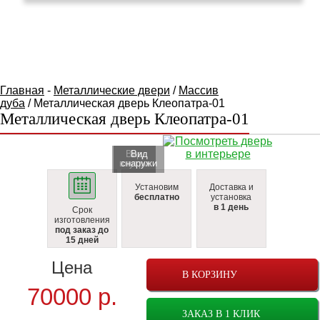
КАТАЛОГ ТОВАРОВ
Главная
-
Металлические двери
/
Массив
дуба
/ Металлическая дверь Клеопатра-01
Металлическая дверь Клеопатра-01
Вид
Вид
внутри
cнаружи
Установим
Доставка и
бесплатно
установка
в 1 день
Срок
изготовления
под заказ до
15 дней
Цена
В КОРЗИНУ
70000
р.
ЗАКАЗ В 1 КЛИК