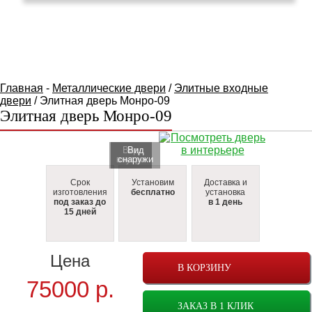
КАТАЛОГ ТОВАРОВ
Главная
-
Металлические двери
/
Элитные входные
двери
/ Элитная дверь Монро-09
Элитная дверь Монро-09
Вид
Вид
внутри
cнаружи
Срок
Установим
Доставка и
изготовления
бесплатно
установка
под заказ до
в 1 день
15 дней
Цена
В КОРЗИНУ
75000
р.
ЗАКАЗ В 1 КЛИК