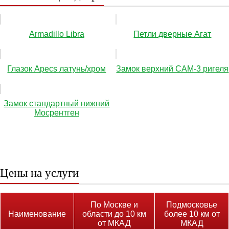
Аrmadillo Libra
Петли дверные Агат
Глазок Apecs латунь/хром
Замок верхний САМ-3 ригеля
Замок стандартный нижний
Мосрентген
Цены на услуги
По Москве и
Подмосковье
Наименование
области до 10 км
более 10 км от
от МКАД
МКАД