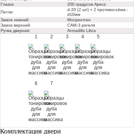
Глазок:
200 градусов Apecs
d-20 (2 шт) + 2 противосъёма -
Петли:
d10мм
Замок нижний:
Мосрентген
Замок верхний:
САМ-3 ригеля
Ручка дверная:
Аrmadillo Libra
1
2
3
4
5
6
7
Комплектация двери