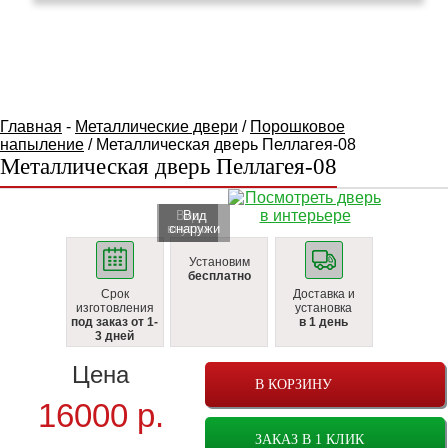
КАТАЛОГ ТОВАРОВ
Главная
-
Металлические двери
/
Порошковое
напыление
/ Металлическая дверь Пеллагея-08
Металлическая дверь Пеллагея-08
Вид
Вид
внутри
cнаружи
Установим
бесплатно
Срок
Доставка и
изготовления
установка
под заказ от 1-
в 1 день
3 дней
Цена
В КОРЗИНУ
16000
р.
ЗАКАЗ В 1 КЛИК