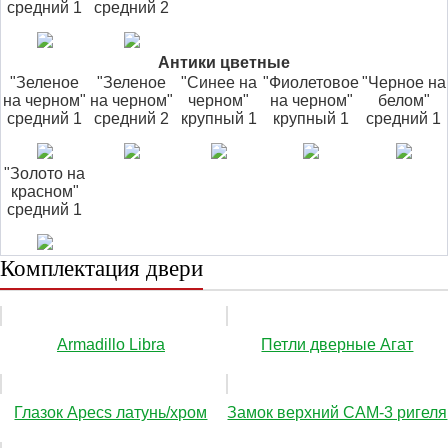
средний 1
средний 2
Антики цветные
"Зеленое
"Зеленое
"Синее на
"Фиолетовое
"Черное на
на черном"
на черном"
черном"
на черном"
белом"
средний 1
средний 2
крупный 1
крупный 1
средний 1
"Золото на
красном"
средний 1
Комплектация двери
Аrmadillo Libra
Петли дверные Агат
Глазок Apecs латунь/хром
Замок верхний САМ-3 ригеля