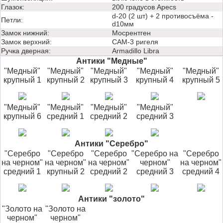
Глазок:
200 градусов Apecs
d-20 (2 шт) + 2 противосъёма -
Петли:
d10мм
Замок нижний:
Мосрентген
Замок верхний:
САМ-3 ригеля
Ручка дверная:
Аrmadillo Libra
Антики "Медные"
"Медный"
"Медный"
"Медный"
"Медный"
"Медный"
крупный 1
крупный 2
крупный 3
крупный 4
крупный 5
"Медный"
"Медный"
"Медный"
"Медный"
крупный 6
средний 1
средний 2
средний 3
Антики "Серебро"
"Серебро
"Серебро
"Серебро
"Серебро на
"Серебро
на черном"
на черном"
на черном"
черном"
на черном"
средний 1
крупный 2
средний 2
средний 3
средний 4
Антики "золото"
"Золото на
"Золото на
черном"
черном"