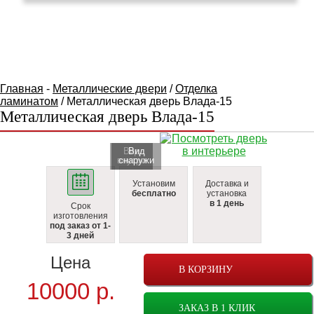
КАТАЛОГ ТОВАРОВ
Главная
-
Металлические двери
/
Отделка
ламинатом
/ Металлическая дверь Влада-15
Металлическая дверь Влада-15
Вид
Вид
внутри
cнаружи
Установим
Доставка и
бесплатно
установка
в 1 день
Срок
изготовления
под заказ от 1-
3 дней
Цена
В КОРЗИНУ
10000
р.
ЗАКАЗ В 1 КЛИК