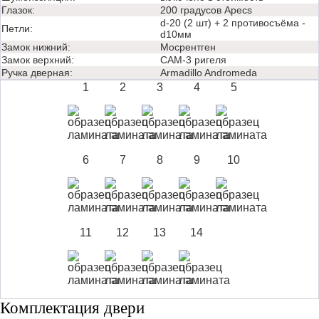
Глазок:
200 градусов Apecs
d-20 (2 шт) + 2 противосъёма -
Петли:
d10мм
Замок нижний:
Мосрентген
Замок верхний:
САМ-3 ригеля
Ручка дверная:
Аrmadillo Andromeda
1
2
3
4
5
6
7
8
9
10
11
12
13
14
Комплектация двери