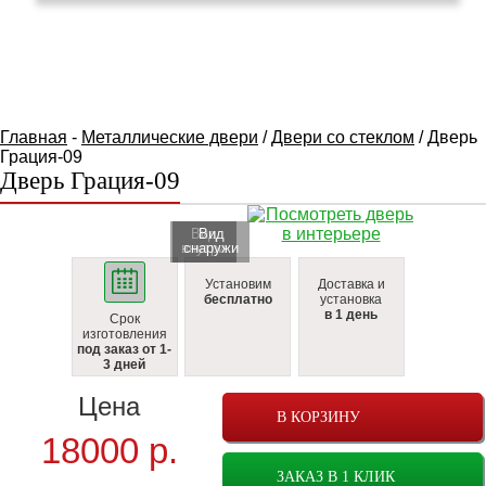
КАТАЛОГ ТОВАРОВ
Главная
-
Металлические двери
/
Двери со стеклом
/ Дверь
Грация-09
Дверь Грация-09
Вид
Вид
внутри
cнаружи
Установим
Доставка и
бесплатно
установка
в 1 день
Срок
изготовления
под заказ от 1-
3 дней
Цена
В КОРЗИНУ
18000
р.
ЗАКАЗ В 1 КЛИК