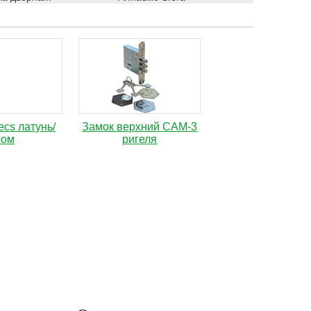
ecs латунь/
Замок верхний САМ-3
ром
ригеля