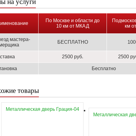
ы на услуги
По Москве и области до
Подмосков
именование
10 км от МКАД
км о
езд мастера-
БЕСПЛАТНО
100
мерщика
ставка
2500 руб.
2500 ру
тановка
Бесплатно
ожие товары
Металлическая дверь Грация-04
Металлическая дв