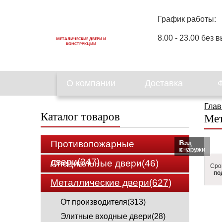
График работы:
8.00 - 23.00 без в
МЕТАЛИЧЕСКИЕ ДВЕРИ И
КОНСТРУКЦИИ
О компании
Доставка
Глав
Каталог товаров
Мет
Противопожарные
Вид
Вид
внутри
cнаружи
двери(347)
Специальные двери(46)
Сро
по
Металлические двери(627)
От производителя(313)
Элитные входные двери(28)