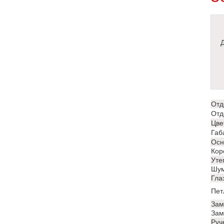
Отд
Отд
Цве
Габ
Осн
Кор
Уте
Шум
Гла
Пет
Зам
Зам
Руч