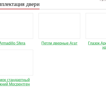
плектация двери
Аrmadillo Sfera
Петли дверные Агат
Глазок Ap
х
мок стандартный
жний Мосрентген