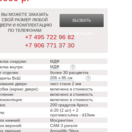
ВЫ МОЖЕТЕ ЗАКАЗАТЬ
СВОЙ РАЗМЕР ЛЮБОЙ
ВЫЗВАТЬ
ДВЕРИ И КОМПЛЕКТАЦИЮ
ПО ТЕЛЕФОНАМ
ЗАМЕРЩИКА
+7 495 722 96 82
+7 906 771 37 30
елка снаружи:
МДФ
МДФ
елка внутри:
т отделки:
более 30 расцветок
205 х 85 см
ариты ВхШ
ование двери:
лист стали 2 мм
обка (каркас двери):
включена в стоимость
пление:
включено в стоимость
оизоляция:
включено в стоимость
зок:
200 градусов Apecs
d-20 (2 шт) + 2
ли:
противосъёма - d10мм
ок нижний:
Мосрентген
ок верхний:
САМ-3 ригеля
ка дверная:
Аrmadillo Sfera