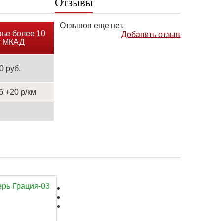
Отзывы
Отзывов еще нет.
ье более 10
Добавить отзыв
т МКАД
0 руб.
б +20 р/км
ерь Грация-03