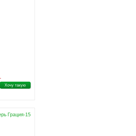
.
Хочу такую
ерь Грация-15