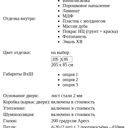
Винилискожа
Порошковое напыление
Ламинат
МДФ
Отделка внутри:
Пластик с молдингом
Массив дуба
Покрас НЦ (грунт + краска)
Фотопанель
Эмаль ХВ
Цвет отделки:
на выбор
x
205 х 85 см
Габариты ВхШ
опция 1
опция 2
опция 3
Основание двери:
лист стали 2 мм
Коробка (каркас двери):
включена в стоимость
Утепление:
включено в стоимость
Шумоизоляция:
включено в стоимость
Глазок:
200 градусов Apecs
Петли:
d-20 (2 шт) + 2 противосъёма - d10мм