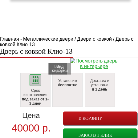
КАТАЛОГ ТОВАРОВ
Главная
-
Металлические двери
/
Двери с ковкой
/ Дверь с
ковкой Клио-13
Дверь с ковкой Клио-13
Вид
Вид
внутри
cнаружи
Установим
Доставка и
бесплатно
установка
в 1 день
Срок
изготовления
под заказ от 1-
3 дней
Цена
В КОРЗИНУ
40000
р.
ЗАКАЗ В 1 КЛИК