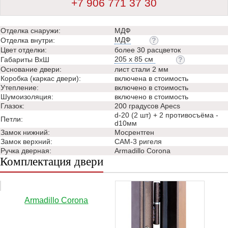
+7 906 771 37 30
Отделка снаружи:
МДФ
МДФ
Отделка внутри:
Цвет отделки:
более 30 расцветок
205 х 85 см
Габариты ВхШ
Основание двери:
лист стали 2 мм
Коробка (каркас двери):
включена в стоимость
Утепление:
включено в стоимость
Шумоизоляция:
включено в стоимость
Глазок:
200 градусов Apecs
d-20 (2 шт) + 2 противосъёма -
Петли:
d10мм
Замок нижний:
Мосрентген
Замок верхний:
САМ-3 ригеля
Ручка дверная:
Аrmadillo Corona
Комплектация двери
Аrmadillo Corona