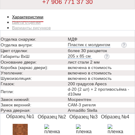
+7 906 771 37 30
Характеристики
Цвета отделки
Варианты рисунков
Отделка снаружи:
МДФ
Пластик с молдингом
Отделка внутри:
Цвет отделки:
более 30 расцветок
205 х 85 см
Габариты ВхШ
Основание двери:
лист стали 2 мм
Коробка (каркас двери):
включена в стоимость
Утепление:
включено в стоимость
Шумоизоляция:
включено в стоимость
Глазок:
200 градусов Apecs
d-20 (2 шт) + 2 противосъёма -
Петли:
d10мм
Замок нижний:
Мосрентген
Замок верхний:
САМ-3 ригеля
Ручка дверная:
Аrmadillo Stella
Образец №1
Образец №2
Образец №3
Образец №4