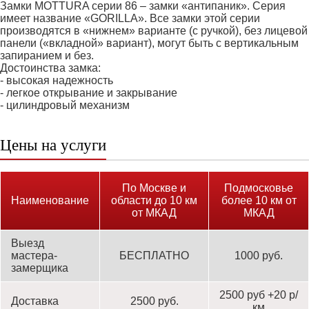
Замки MOTTURA серии 86 – замки «антипаник». Серия
имеет название «GORILLA». Все замки этой серии
производятся в «нижнем» варианте (с ручкой), без лицевой
панели («вкладной» вариант), могут быть с вертикальным
запиранием и без.
Достоинства замка:
- высокая надежность
- легкое открывание и закрывание
- цилиндровый механизм
Цены на услуги
По Москве и
Подмосковье
Наименование
области до 10 км
более 10 км от
от МКАД
МКАД
Выезд
мастера-
БЕСПЛАТНО
1000 руб.
замерщика
2500 руб +20 р/
Доставка
2500 руб.
км