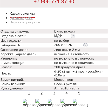
+7 906 771 37 30
Характеристики
Цвета отделки
Варианты рисунков
Отделка снаружи:
Винилискожа
МДФ
Отделка внутри:
Цвет отделки:
на выбор
205 х 85 см
Габариты ВхШ
Основание двери:
лист стали 2 мм
Коробка (каркас двери):
включена в стоимость
Утепление:
не включено в стоимость
Шумоизоляция:
не включено в стоимость
Глазок:
200 градусов Apecs
d-20 (2 шт) + 2 противосъёма -
Петли:
d10мм
Замок нижний:
Мосрентген
Замок верхний:
САМ-3 ригеля
Ручка дверная:
Аrmadillo Feona
1
2
3
4
5