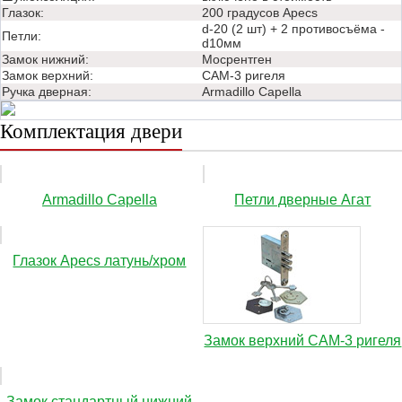
Глазок:
200 градусов Apecs
d-20 (2 шт) + 2 противосъёма -
Петли:
d10мм
Замок нижний:
Мосрентген
Замок верхний:
САМ-3 ригеля
Ручка дверная:
Аrmadillo Capella
Комплектация двери
Аrmadillo Capella
Петли дверные Агат
Глазок Apecs латунь/хром
Замок верхний САМ-3 ригеля
Замок стандартный нижний