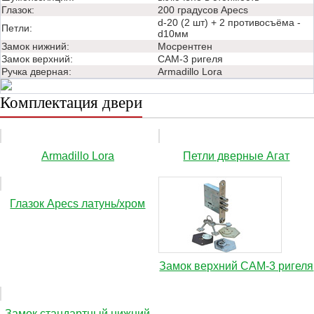
Глазок:
200 градусов Apecs
d-20 (2 шт) + 2 противосъёма -
Петли:
d10мм
Замок нижний:
Мосрентген
Замок верхний:
САМ-3 ригеля
Ручка дверная:
Аrmadillo Lora
Комплектация двери
Аrmadillo Lora
Петли дверные Агат
Глазок Apecs латунь/хром
Замок верхний САМ-3 ригеля
Замок стандартный нижний